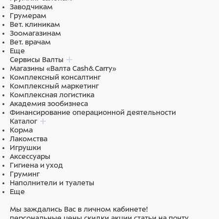
Заводчикам
Грумерам
Вет. клиникам
Зоомагазинам
Вет. врачам
Еще
Сервисы Валты
Магазины «Валта Cash&Carry»
Комплексный консалтинг
Комплексный маркетинг
Комплексная логистика
Академия зообизнеса
Финансирование операционной деятельности
Каталог
Корма
Лакомства
Игрушки
Аксессуары
Гигиена и уход
Груминг
Наполнители и туалеты
Еще
Мы заждались Вас в личном кабинете!
персональные цены
скидки
акции
статьи на почту