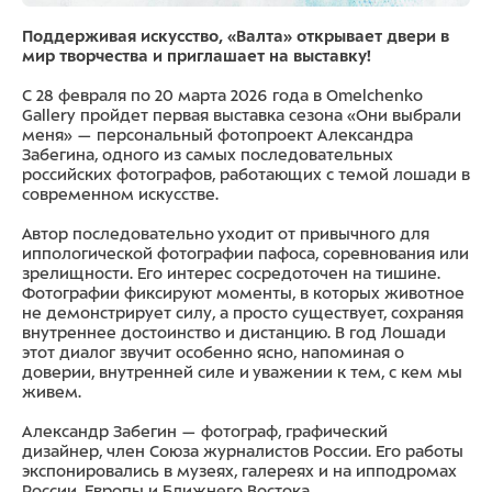
Поддерживая искусство, «Валта» открывает двери в
мир творчества и приглашает на выставку!
С 28 февраля по 20 марта 2026 года в Omelchenko
Gallery пройдет первая выставка сезона «Они выбрали
меня» — персональный фотопроект Александра
Забегина, одного из самых последовательных
российских фотографов, работающих с темой лошади в
современном искусстве.
Автор последовательно уходит от привычного для
иппологической фотографии пафоса, соревнования или
зрелищности. Его интерес сосредоточен на тишине.
Фотографии фиксируют моменты, в которых животное
не демонстрирует силу, а просто существует, сохраняя
внутреннее достоинство и дистанцию. В год Лошади
этот диалог звучит особенно ясно, напоминая о
доверии, внутренней силе и уважении к тем, с кем мы
живем.
Александр Забегин — фотограф, графический
дизайнер, член Союза журналистов России. Его работы
экспонировались в музеях, галереях и на ипподромах
России, Европы и Ближнего Востока.