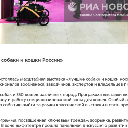
 собаки и кошки России»
остоялась масштабная выставка «Лучшие собаки и кошки Росс
ионалов зообизнеса, заводчиков, экспертов и владельцев пи
собак и 350 кошек различных пород. Программа выставки в
оу и работу специализированной зоны для кошек. Особый а
о событию выйти за рамки классической выставки и стать п
ограмма, посвященная ключевым трендам зоорынка, развит
В зоне амфитеатра прошла панельная дискуссия о развитии p