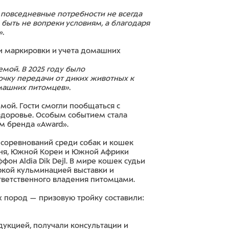
, повседневные потребности не всегда
 быть не вопреки условиям, а благодаря
».
ти маркировки и учета домашних
мой. В 2025 году было
очку передачи от диких животных к
машних питомцев».
ой. Гости смогли пообщаться с
 здоровье. Особым событием стала
 бренда «Award».
соревнований среди собак и кошек
ваня, Южной Кореи и Южной Африки
он Aldia Dik Dejl. В мире кошек судьи
ркой кульминацией выставки и
тветственного владения питомцами.
х пород — призовую тройку составили:
дукцией, получали консультации и