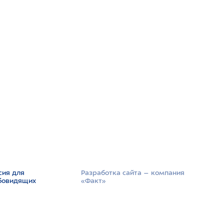
сия для
Разработка сайта –­ компания
бовидящих
«Факт»