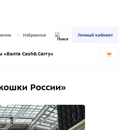
нение
Избранное
Личный кабинет
ы «Валта Cash&Carry»
 кошки России»