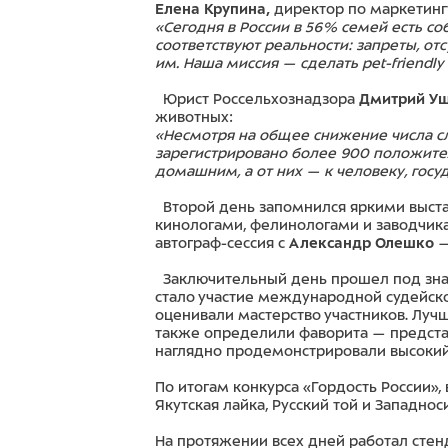
Елена Крупина,
директор по маркетинг
«Сегодня в России в 56% семей есть со
соответствуют реальности: запреты, от
им. Наша миссия — сделать pet-friendl
Юрист Россельхознадзора
Дмитрий У
животных:
«Несмотря на общее снижение числа сл
зарегистрировано более 900 положител
домашним, а от них — к человеку, гос
Второй день запомнился яркими выста
кинологами, фелинологами и заводчика
автограф-сессия с
Александр Олешко
—
Заключительный день прошел под знак
стало участие международной судейско
оценивали мастерство участников. Лучш
также определили фаворита — предста
наглядно продемонстрировали высокий 
По итогам конкурса «Гордость России»
Якутская лайка, Русский той и Западнос
На протяжении всех дней работал стен