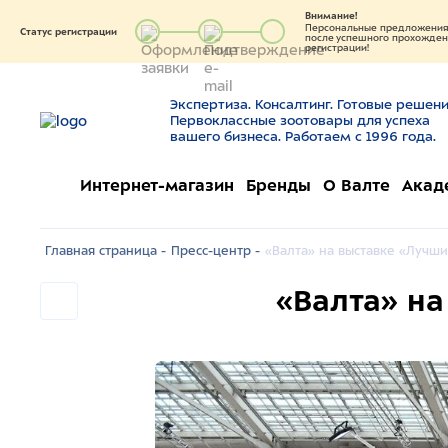
Внимание!
Персональные предложения 
Статус регистрации
после успешного прохождени
регистрации!
Экспертиза. Консалтинг. Готовые решени
Первоклассные зоотовары для успеха
вашего бизнеса. Работаем с 1996 года.
Интернет-магазин
Бренды
О Валте
Акад
Главная страница -
Пресс-центр -
«Валта» на выставке «Лучши
«Валта» на