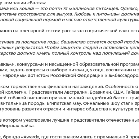
у компании «Валта»:
бака или кошка — это почти 75 миллионов питомцев. Однако
сутствие пространств для выгула. Любовь к питомцам должна
y новой социальной нормой и частью ответственной культуры
шаков
на пленарной сессии рассказал о критической важнос
учаев за последние годы, бешенство остается острой пробле
ьных результатов. Чтобы защитить людей и остановить цеп
ударство должно иметь полный контроль над популяцией до
вками, конкурсами и насыщенной образовательной программ
ми, задать вопросы о выборе питомца, уходе, воспитании и
 Народным артистом Российской Федерации и амбассадором
ом торжественных финалов и награждений. Особенностью 
й коллегии. Представители Австралии, Бразилии, США, Тай
ей собакой выставки признан малый вандейский бассет-грифф
вительница породы Египетская мау. Финальные шоу стали я
уровень развития отрасли и интерес общества к культуре о
, в котором участвовали лучшие представители отечественны
ибирская лайка.
д бренда «Award», где гости знакомились с премиальной про