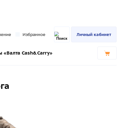
нение
Избранное
Личный кабинет
ы «Валта Cash&Carry»
га