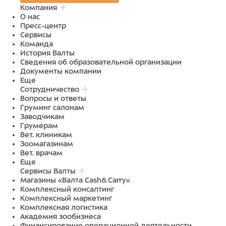
Компания
О нас
Пресс-центр
Сервисы
Команда
История Валты
Сведения об образовательной организации
Документы компании
Еще
Сотрудничество
Вопросы и ответы
Груминг салонам
Заводчикам
Грумерам
Вет. клиникам
Зоомагазинам
Вет. врачам
Еще
Сервисы Валты
Магазины «Валта Cash&Carry»
Комплексный консалтинг
Комплексный маркетинг
Комплексная логистика
Академия зообизнеса
Финансирование операционной деятельности