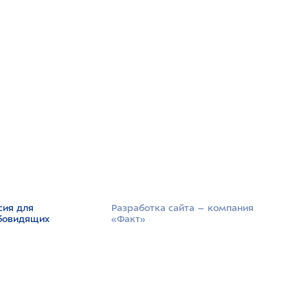
сия для
Разработка сайта –­ компания
бовидящих
«Факт»