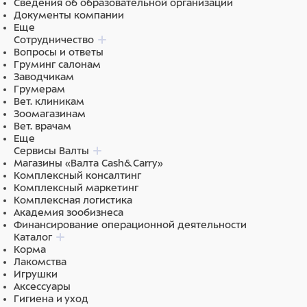
Сведения об образовательной организации
Документы компании
Еще
Сотрудничество
Вопросы и ответы
Груминг салонам
Заводчикам
Грумерам
Вет. клиникам
Зоомагазинам
Вет. врачам
Еще
Сервисы Валты
Магазины «Валта Cash&Carry»
Комплексный консалтинг
Комплексный маркетинг
Комплексная логистика
Академия зообизнеса
Финансирование операционной деятельности
Каталог
Корма
Лакомства
Игрушки
Аксессуары
Гигиена и уход