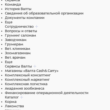
Сервисы
Команда
История Валты
Сведения об образовательной организации
Документы компании
Еще
Сотрудничество
Вопросы и ответы
Груминг салонам
Заводчикам
Грумерам
Вет. клиникам
Зоомагазинам
Вет. врачам
Еще
Сервисы Валты
Магазины «Валта Cash&Carry»
Комплексный консалтинг
Комплексный маркетинг
Комплексная логистика
Академия зообизнеса
Финансирование операционной деятельности
Каталог
Корма
Лакомства