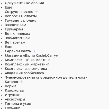
Документы компании
Еще
Сотрудничество
Вопросы и ответы
Груминг салонам
Заводчикам
Грумерам
Вет. клиникам
Зоомагазинам
Вет. врачам
Еще
Сервисы Валты
Магазины «Валта Cash&Carry»
Комплексный консалтинг
Комплексный маркетинг
Комплексная логистика
Академия зообизнеса
Финансирование операционной деятельности
Каталог
Корма
Лакомства
Игрушки
Аксессуары
Гигиена и уход
Груминг