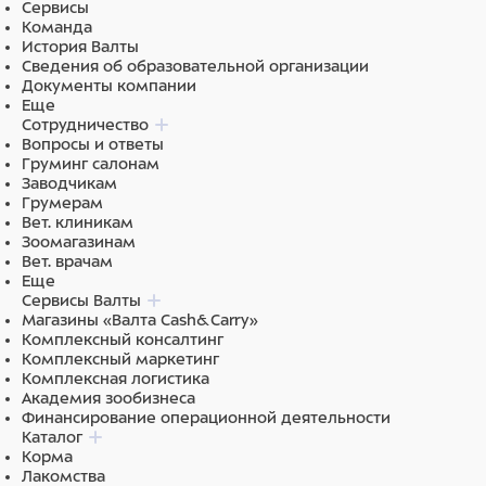
Сервисы
Команда
История Валты
Сведения об образовательной организации
Документы компании
Еще
Сотрудничество
Вопросы и ответы
Груминг салонам
Заводчикам
Грумерам
Вет. клиникам
Зоомагазинам
Вет. врачам
Еще
Сервисы Валты
Магазины «Валта Cash&Carry»
Комплексный консалтинг
Комплексный маркетинг
Комплексная логистика
Академия зообизнеса
Финансирование операционной деятельности
Каталог
Корма
Лакомства