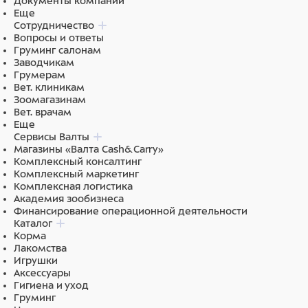
Документы компании
Еще
Сотрудничество
Вопросы и ответы
Груминг салонам
Заводчикам
Грумерам
Вет. клиникам
Зоомагазинам
Вет. врачам
Еще
Сервисы Валты
Магазины «Валта Cash&Carry»
Комплексный консалтинг
Комплексный маркетинг
Комплексная логистика
Академия зообизнеса
Финансирование операционной деятельности
Каталог
Корма
Лакомства
Игрушки
Аксессуары
Гигиена и уход
Груминг