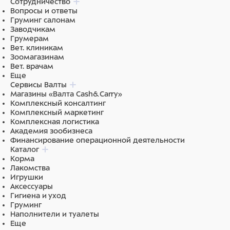
Сотрудничество
Вопросы и ответы
Груминг салонам
Заводчикам
Грумерам
Вет. клиникам
Зоомагазинам
Вет. врачам
Еще
Сервисы Валты
Магазины «Валта Cash&Carry»
Комплексный консалтинг
Комплексный маркетинг
Комплексная логистика
Академия зообизнеса
Финансирование операционной деятельности
Каталог
Корма
Лакомства
Игрушки
Аксессуары
Гигиена и уход
Груминг
Наполнители и туалеты
Еще