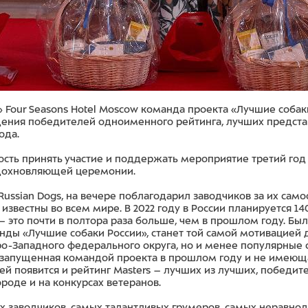
» Four Seasons Hotel Moscow команда проекта «Лучшие собаки
ния победителей одноименного рейтинга, лучших представ
ода.
сть принять участие и поддержать мероприятие третий год
вдохновляющей церемонии.
Russian Dogs, на вечере поблагодарил заводчиков за их са
известны во всем мире. В 2022 году в России планируется 
– это почти в полтора раза больше, чем в прошлом году. Бы
нды «Лучшие собаки России», станет той самой мотивацией 
о-Западного федерального округа, но и менее популярные 
запущенная командой проекта в прошлом году и не имеющая
ей появится и рейтинг Masters – лучших из лучших, победит
роде и на конкурсах ветеранов.
х заводчиков, самых талантливых грумеров, самых неравно