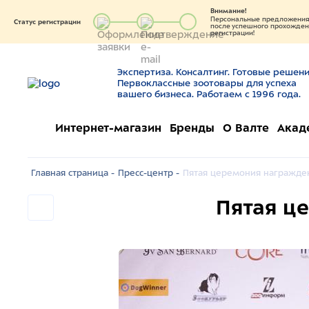
Внимание!
Персональные предложения 
Статус регистрации
после успешного прохождени
регистрации!
Экспертиза. Консалтинг. Готовые решени
Первоклассные зоотовары для успеха
вашего бизнеса. Работаем с 1996 года.
Интернет-магазин
Бренды
О Валте
Акад
Главная страница -
Пресс-центр -
Пятая церемония награжден
Пятая ц