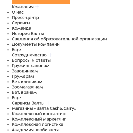
Компания
О нас
Пресс-центр
Сервисы
Команда
История Валты
Сведения об образовательной организации
Документы компании
Еще
Сотрудничество
Вопросы и ответы
Груминг салонам
Заводчикам
Грумерам
Вет. клиникам
Зоомагазинам
Вет. врачам
Еще
Сервисы Валты
Магазины «Валта Cash&Carry»
Комплексный консалтинг
Комплексный маркетинг
Комплексная логистика
Академия зообизнеса