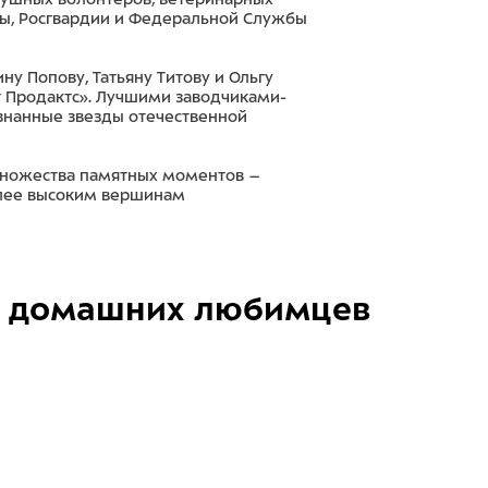
ны, Росгвардии и Федеральной Службы
у Попову, Татьяну Титову и Ольгу
т Продактс». Лучшими заводчиками-
знанные звезды отечественной
 множества памятных моментов –
олее высоким вершинам
домашних любимцев