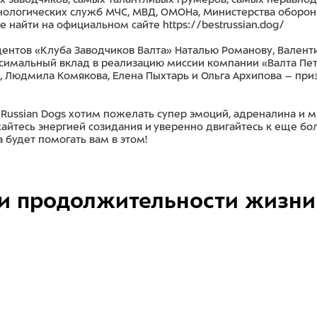
нологических служб МЧС, МВД, ОМОНа, Министерства оборо
те найти на официальном сайте
https://bestrussian.dog/
ентов «Клуба Заводчиков Валта» Наталью Романову, Валентин
аксимальный вклад в реализацию миссии компании «Валта Пе
 Людмила Комякова, Елена Пыхтарь и Ольга Архипова – при
 Russian Dogs хотим пожелать супер эмоций, адреналина и
айтесь энергией созидания и уверенно двигайтесь к еще б
 будет помогать вам в этом!
и продолжительности жизни