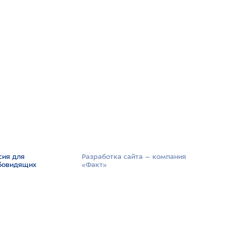
сия для
Разработка сайта –­ компания
бовидящих
«Факт»