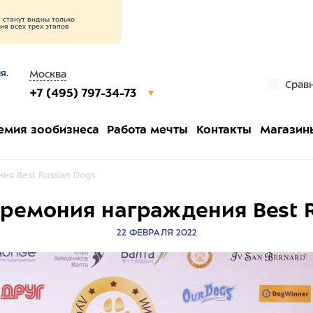
станут видны только
я всех трех этапов
я.
Москва
Срав
+7 (495) 797-34-73
емия зообизнеса
Работа мечты
Контакты
Магазин
ия Best Russian Dogs
еремония награждения Best 
22 ФЕВРАЛЯ 2022