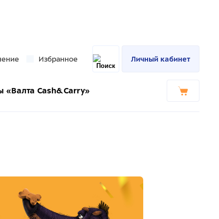
нение
Избранное
Личный кабинет
ы «Валта Cash&Carry»