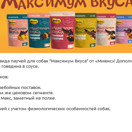
х вида паучей для собак "Максимум Вкуса" от «Мнямс»! Допо
говядина в соусе.
нов:
ребойных поставок.
том же ценовом сегменте.
Макс, заметный на полке.
чей с учетом физиологических особенностей собак.