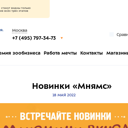
станут видны только
я всех трех этапов
я.
Москва
Срав
+7 (495) 797-34-73
емия зообизнеса
Работа мечты
Контакты
Магазин
Новинки «Мнямс»
18 МАЯ 2022