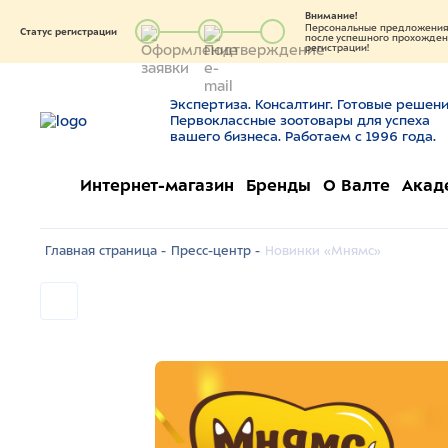
Внимание!
Персональные предложения 
Статус регистрации
после успешного прохождени
регистрации!
Экспертиза. Консалтинг. Готовые решени
Первоклассные зоотовары для успеха
вашего бизнеса. Работаем с 1996 года.
Интернет-магазин
Бренды
О Валте
Акад
Главная страница -
Пресс-центр -
Новинки «Мнямс»