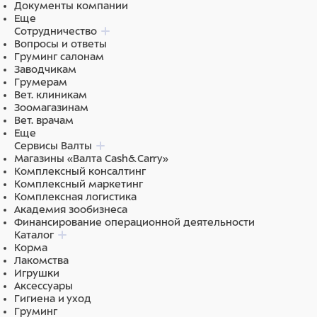
Документы компании
Еще
Сотрудничество
Вопросы и ответы
Груминг салонам
Заводчикам
Грумерам
Вет. клиникам
Зоомагазинам
Вет. врачам
Еще
Сервисы Валты
Магазины «Валта Cash&Carry»
Комплексный консалтинг
Комплексный маркетинг
Комплексная логистика
Академия зообизнеса
Финансирование операционной деятельности
Каталог
Корма
Лакомства
Игрушки
Аксессуары
Гигиена и уход
Груминг