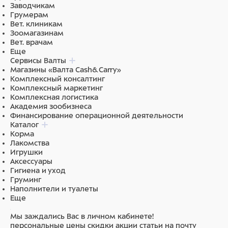
Заводчикам
Грумерам
Вет. клиникам
Зоомагазинам
Вет. врачам
Еще
Сервисы Валты
Магазины «Валта Cash&Carry»
Комплексный консалтинг
Комплексный маркетинг
Комплексная логистика
Академия зообизнеса
Финансирование операционной деятельности
Каталог
Корма
Лакомства
Игрушки
Аксессуары
Гигиена и уход
Груминг
Наполнители и туалеты
Еще
Мы заждались Вас в личном кабинете!
персональные цены
скидки
акции
статьи на почту