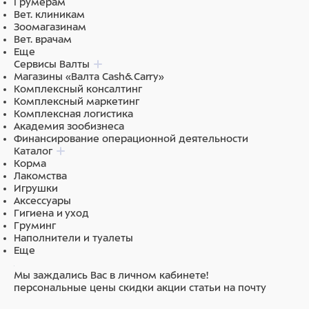
Грумерам
Вет. клиникам
Зоомагазинам
Вет. врачам
Еще
Сервисы Валты
Магазины «Валта Cash&Carry»
Комплексный консалтинг
Комплексный маркетинг
Комплексная логистика
Академия зообизнеса
Финансирование операционной деятельности
Каталог
Корма
Лакомства
Игрушки
Аксессуары
Гигиена и уход
Груминг
Наполнители и туалеты
Еще
Мы заждались Вас в личном кабинете!
персональные цены
скидки
акции
статьи на почту