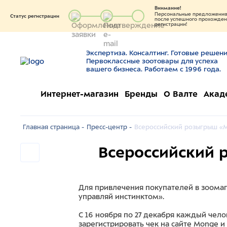
Внимание!
Персональные предложения 
Статус регистрации
после успешного прохождени
регистрации!
Экспертиза. Консалтинг. Готовые решени
Первоклассные зоотовары для успеха
вашего бизнеса. Работаем с 1996 года.
Интернет-магазин
Бренды
О Валте
Акад
Главная страница -
Пресс-центр -
Всероссийский розыгрыш «M
Всероссийский 
Для привлечения покупателей в зоомаг
управляй инстинктом».
С 16 ноября по 27 декабря каждый чел
зарегистрировать чек на сайте Monge 