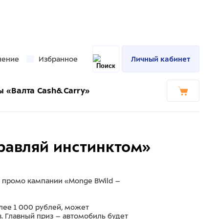
нение
Избранное
Личный кабинет
ы «Валта Cash&Carry»
равляй инстинктом»
й промо кампании «Monge BWild –
лее 1 000 рублей, может
. Главный приз – автомобиль будет