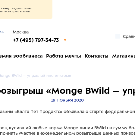
станут видны только
я всех трех этапов
я.
Москва
Срав
+7 (495) 797-34-73
емия зообизнеса
Работа мечты
Контакты
Магазин
onge BWild – управляй инстинктом»
розыгрыш «Monge BWild – уп
19 НОЯБРЯ 2020
азины «Валта Пет Продактс» объявила о старте федерально
овек, купивший любые корма Monge линии BWild на сумму бо
и принять участие в еженедельном розыгрыше ценных призов