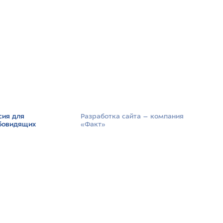
сия для
Разработка сайта –­ компания
бовидящих
«Факт»