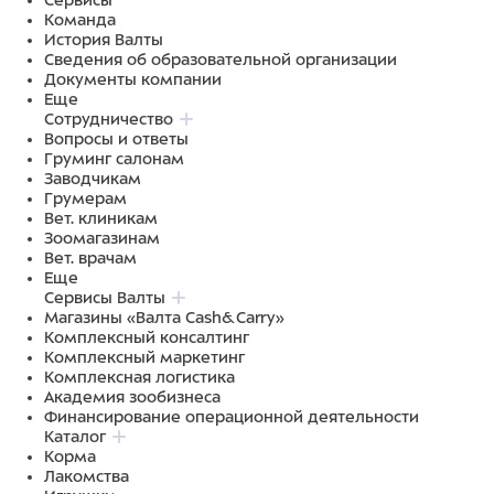
Сервисы
Команда
История Валты
Сведения об образовательной организации
Документы компании
Еще
Сотрудничество
Вопросы и ответы
Груминг салонам
Заводчикам
Грумерам
Вет. клиникам
Зоомагазинам
Вет. врачам
Еще
Сервисы Валты
Магазины «Валта Cash&Carry»
Комплексный консалтинг
Комплексный маркетинг
Комплексная логистика
Академия зообизнеса
Финансирование операционной деятельности
Каталог
Корма
Лакомства