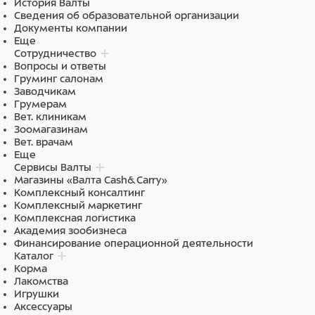
История Валты
Сведения об образовательной организации
Документы компании
Еще
Сотрудничество
Вопросы и ответы
Груминг салонам
Заводчикам
Грумерам
Вет. клиникам
Зоомагазинам
Вет. врачам
Еще
Сервисы Валты
Магазины «Валта Cash&Carry»
Комплексный консалтинг
Комплексный маркетинг
Комплексная логистика
Академия зообизнеса
Финансирование операционной деятельности
Каталог
Корма
Лакомства
Игрушки
Аксессуары