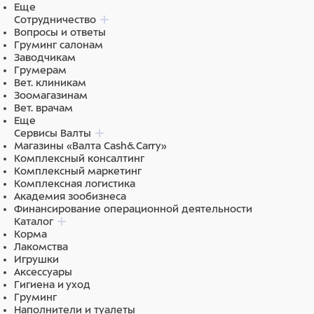
Еще
Сотрудничество
Вопросы и ответы
Груминг салонам
Заводчикам
Грумерам
Вет. клиникам
Зоомагазинам
Вет. врачам
Еще
Сервисы Валты
Магазины «Валта Cash&Carry»
Комплексный консалтинг
Комплексный маркетинг
Комплексная логистика
Академия зообизнеса
Финансирование операционной деятельности
Каталог
Корма
Лакомства
Игрушки
Аксессуары
Гигиена и уход
Груминг
Наполнители и туалеты