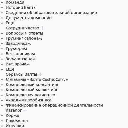
Команда
История Валты
Сведения об образовательной организации
Документы компании
Еще
Сотрудничество
Вопросы и ответы
Груминг салонам
Заводчикам
Грумерам
Вет. клиникам
Зоомагазинам
Вет. врачам
Еще
Сервисы Валты
Магазины «Валта Cash&Carry»
Комплексный консалтинг
Комплексный маркетинг
Комплексная логистика
Академия зообизнеса
Финансирование операционной деятельности
Каталог
Корма
Лакомства
Игрушки