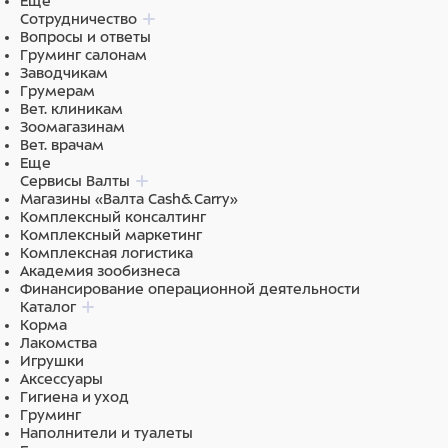
Еще
инактивированные дрожжи (Saccharomyces caevisiae)
Сотрудничество
– 1,2-1,6 %, высушенный экстракт куриных
Вопросы и ответы
субпродуктов – 2,5-3,0 %, магния стеарат – 0,5-2 %,
Груминг салонам
декстроза – до 100 %.доля флавоноидов (в
Заводчикам
пересчете на рутин) – 0,5-3,5 %. Содержание влаги не
Грумерам
более 8 %.
Вет. клиникам
Зоомагазинам
Ингредиенты
Вет. врачам
Еще
Экстракт бамбука – 3-6%, биотин – 0,04-0,07%,
Сервисы Валты
инактивированные дрожжи (Saccharomyces caevisiae)
Магазины «Валта Cash&Carry»
– 1,2-1,6%, флавоноиды (в пересчете на рутин) – до
Комплексный консалтинг
3,5%
Комплексный маркетинг
Комплексная логистика
Академия зообизнеса
Финансирование операционной деятельности
Каталог
Корма
Лакомства
Игрушки
Аксессуары
Гигиена и уход
Груминг
Наполнители и туалеты