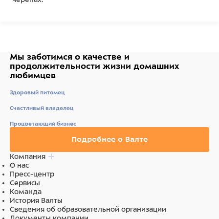
Поместите внутрь акватеррариума минеральный
блок
Tartacalcium
и ваши черепахи будут получать
кальций, необходимый для укрепления их панциря.
Состав
Мы заботимся о качестве
и
продолжительности жизни
домашних
Минеральные вещества.
любимцев
Питательные добавки:
кальций 30%.
Здоровый питомец
Ингредиенты
Счастливый владелец
Минералы.
Процветающий бизнес
Подробнее о Валте
Компания
О нас
Пресс-центр
Сервисы
Команда
История Валты
Сведения об образовательной организации
Документы компании