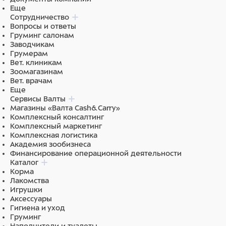
Еще
Сотрудничество
Вопросы и ответы
Груминг салонам
Заводчикам
Грумерам
Вет. клиникам
Зоомагазинам
Вет. врачам
Еще
Сервисы Валты
Магазины «Валта Cash&Carry»
Комплексный консалтинг
Комплексный маркетинг
Комплексная логистика
Академия зообизнеса
Финансирование операционной деятельности
Каталог
Корма
Лакомства
Игрушки
Аксессуары
Гигиена и уход
Груминг