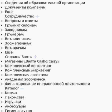
Сведения об образовательной организации
Документы компании
Еще
Сотрудничество
Вопросы и ответы
Груминг салонам
Заводчикам
Грумерам
Вет. клиникам
Зоомагазинам
Вет. врачам
Еще
Сервисы Валты
Магазины «Валта Cash&Carry»
Комплексный консалтинг
Комплексный маркетинг
Комплексная логистика
Академия зообизнеса
Финансирование операционной деятельности
Каталог
Корма
Лакомства
Игрушки
Аксессуары
Гигиена и уход