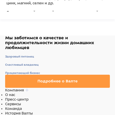
цинк, магний, селен и др.
Селен
- редкий и ценный антиоксидант, который
борется со свободными радикалами, поддерживая
антиоксидантную защиту.
Био-камень имеет форму
сердца
, он содержит
цветы
лаванды
, которые обладают
Мы заботимся о качестве
и
антибактериальными свойствами.
продолжительности жизни
домашних
любимцев
Степень твердости
75 единиц (параметр SHORE C).
Здоровый питомец
Состав
Счастливый владелец
Минералы, лаванда, натуральные красители
Процветающий бизнес
(одобрены ЕС).
Подробнее о Валте
Питательные добавки:
: кальций 36%, фосфор 0,084%,
магний 0,002%, натрий 0,016%.
Компания
О нас
Ингредиенты
Пресс-центр
Сервисы
Минералы, лаванда, натуральные красители
Команда
(одобрены ЕС).
История Валты