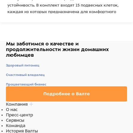
устойчивость. В комплект входят 15 подвесных клеток,
каждая из которых предназначена для комфортного
содержания лабораторных кроликов. Клетки легко
снимаются и моются, что упрощает уход и дезинфекцию.
Мы заботимся о качестве
и
Стеллаж оснащен колесами с фиксаторами, что
продолжительности жизни
домашних
позволяет легко перемещать его по помещению и
любимцев
надежно фиксировать в нужном месте. Это особенно
Здоровый питомец
удобно при необходимости перестановки оборудования
или уборки.
Счастливый владелец
Процветающий бизнес
Подробнее о Валте
Преимущества модели:
Компания
✔ Прочная и устойчивая конструкция
О нас
Пресс-центр
✔ Удобные подвесные клетки для комфортного
Сервисы
содержания кроликов
Команда
История Валты