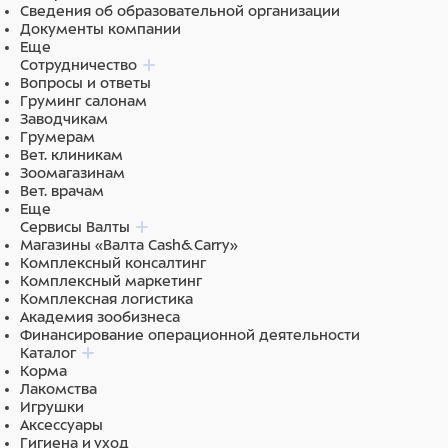
✔ Мобильность за счет колесной базы
Сведения об образовательной организации
Документы компании
✔ Легкость в обслуживании и дезинфекции
Еще
Сотрудничество
✔ Оптимальное использование пространства
Вопросы и ответы
Груминг салонам
Заводчикам
Грумерам
Идеально подходит для научных учреждений,
Вет. клиникам
Зоомагазинам
фармакологических лабораторий и ветеринарных
Вет. врачам
клиник, где важно соблюдение гигиенических норм и
Еще
удобство работы с животными.
Сервисы Валты
Магазины «Валта Cash&Carry»
Комплексный консалтинг
Комплексный маркетинг
Глубина стеллажа, мм 650
Комплексная логистика
Академия зообизнеса
Ширина стеллажа, мм 2000
Финансирование операционной деятельности
Каталог
Высота стеллажа, мм 1720 с колёсами
Корма
Лакомства
Глубина клетки, мм 525
Игрушки
Аксессуары
Ширина клетки, мм 340
Гигиена и уход