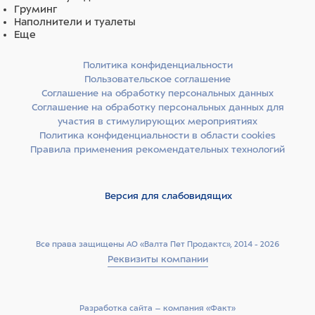
Груминг
Высота клетки, мм 365
Наполнители и туалеты
Еще
Масса, не более, кг ± 0.5
Политика конфиденциальности
Масса с упаковкой, не более, кг ± 0.5
Пользовательское соглашение
Соглашение на обработку персональных данных
Стеллаж оснащен 15-ю подвесными клетками.
Соглашение на обработку персональных данных для
участия в стимулирующих мероприятиях
Клетки оснащены кормушками и мисками с
Политика конфиденциальности в области cookies
держателями для поения, пружинными замками,
Правила применения рекомендательных технологий
замками защёлками.
"
Версия для слабовидящих
Все права защищены АО «Валта Пет Продактс», 2014 - 2026
Реквизиты компании
Разработка сайта –­ компания «Факт»