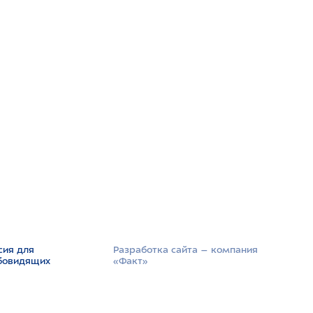
сия для
Разработка сайта –­ компания
бовидящих
«Факт»