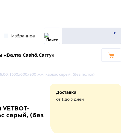
Избранное
ы «Валта Cash&Carry»
.00, 1300х600х800 мм, каркас серый, (без полки)
Доставка
от 1 до 3 дней
й VETBOT-
с серый, (без