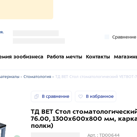
я.
''
Сравнение
''
емия зообизнеса
Работа мечты
Контакты
Магазин
атериалы -
Стоматология -
ТД ВЕТ Стол стоматологический VETBOT-76
В сравнение
В избранное
ТД ВЕТ Стол стоматологически
76.00, 1300х600х800 мм, карка
полки)
Загрузка информации
Арт. : TD00644