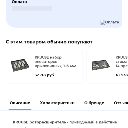
Оплата
Безналичный расчет
С этим товаром обычно покупают
KRUUSE набор
KRUUS
элеваторов
стома
крыловидных, 1-6 мм
14 пр
32 718 руб
61 538
Описание
Характеристики
О бренде
Отзыв
KRUUSE роторасширитель
- приводимый в действие