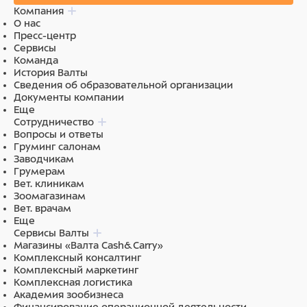
Компания
О нас
Пресс-центр
Сервисы
Команда
История Валты
Сведения об образовательной организации
Документы компании
Еще
Сотрудничество
Вопросы и ответы
Груминг салонам
Заводчикам
Грумерам
Вет. клиникам
Зоомагазинам
Вет. врачам
Еще
Сервисы Валты
Магазины «Валта Cash&Carry»
Комплексный консалтинг
Комплексный маркетинг
Комплексная логистика
Академия зообизнеса