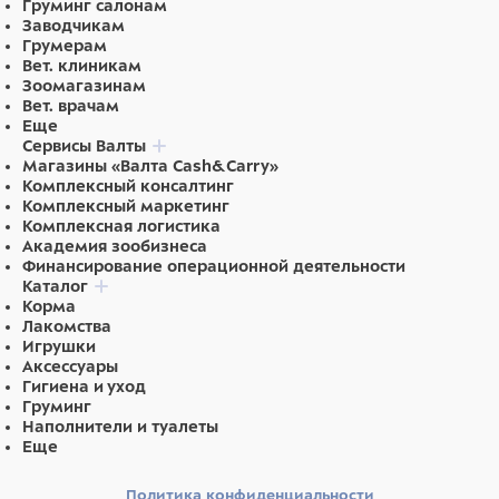
Груминг салонам
Заводчикам
Грумерам
Вет. клиникам
Зоомагазинам
Вет. врачам
Еще
Сервисы Валты
Магазины «Валта Cash&Carry»
Комплексный консалтинг
Комплексный маркетинг
Комплексная логистика
Академия зообизнеса
Финансирование операционной деятельности
Каталог
Корма
Лакомства
Игрушки
Аксессуары
Гигиена и уход
Груминг
Наполнители и туалеты
Еще
Политика конфиденциальности