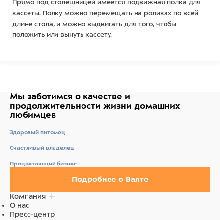
Прямо под столешницей имеется подвижная полка для
кассеты. Полку можно перемещать на роликах по всей
длине стола, и можно выдвигать для того, чтобы
положить или вынуть кассету.
Стол имеет дополнительную нижнюю полку.
Выдвижная полка и/или нижняя полка могут быть
изготовлены не из прозрачного пластика, а из
полипропилена.
Мы заботимся о качестве
и
продолжительности жизни
домашних
Основные характеристики:
любимцев
Материал каркаса: сталь с полимерно-
Здоровый питомец
порошковым покрытием.
Цвет каркаса: белый.
Счастливый владелец
Материал столешницы: оргстекло (10 мм).
Габариты столешницы: 1500x700 мм.
Процветающий бизнес
Габариты стола: 1500x700x770 мм.
Подробнее о Валте
Размеры выдвижной полки: 440x660 мм.
Расстояние от поверхности столешницы до
Компания
выдвижной полки: 120 мм.
О нас
Расстояние от пола до нижней полки: 240 мм.
Пресс-центр
Максимальная нагрузка: 50 кг.