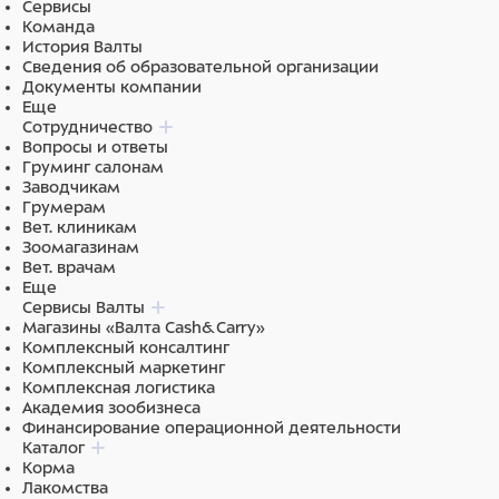
Сервисы
Команда
Важно:
Стол поставляется на опорах, может быть
История Валты
дооснащен комплектом колес (приобретается
Сведения об образовательной организации
отдельно).
Документы компании
Еще
Обработка и дезинфекция поверхностей:
Сотрудничество
Вопросы и ответы
НЕ ДОПУСКАЕТСЯ уборка покрытия из нержавеющей
Груминг салонам
Заводчикам
стали, полипропилена, оргстекла и ПВХ абразивными и
Грумерам
хлорсодержащими средствами. Данные средства могут
Вет. клиникам
вызвать коррозию металла и повреждение
Зоомагазинам
поверхностей.
Вет. врачам
Еще
РЕКОМЕНДУЕМ использовать: Лайна, Мелисептол, а также
Сервисы Валты
кислородактивные дезинфектанты.
Магазины «Валта Cash&Carry»
Комплексный консалтинг
Комплексный маркетинг
Комплексная логистика
Академия зообизнеса
Финансирование операционной деятельности
Каталог
Корма
Лакомства