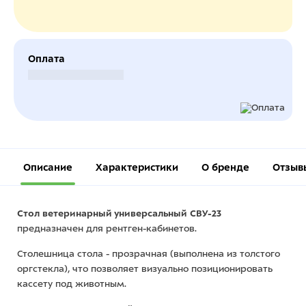
Оплата
Безналичный расчет
Описание
Характеристики
О бренде
Отзыв
Стол ветеринарный универсальный СВУ-23
предназначен для рентген-кабинетов.
Столешница стола - прозрачная (выполнена из толстого
оргстекла), что позволяет визуально позиционировать
кассету под животным.