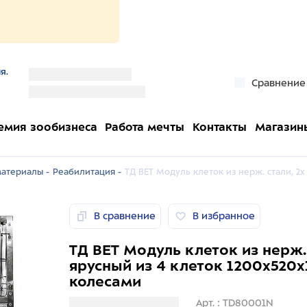
я.
''
Сравнение
''
емия зообизнеса
Работа мечты
Контакты
Магазин
атериалы -
Реабилитация -
ТД ВЕТ Модуль клеток из нерж. стали, 2х
В сравнение
В избранное
ТД ВЕТ Модуль клеток из нерж. 
ярусный из 4 клеток 1200х520х
колесами
Загрузка информации
Арт. : TD80001N