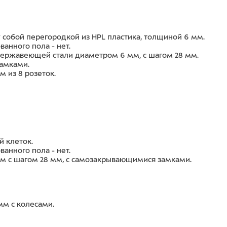
 собой перегородкой из HPL пластика, толщиной 6 мм.
анного пола - нет.
 нержавеющей стали диаметром 6 мм, с шагом 28 мм.
амками.
 из 8 розеток.
й клеток.
анного пола - нет.
м с шагом 28 мм, с самозакрывающимися замками.
мм с колесами.