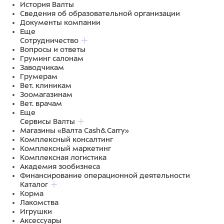
История Валты
Сведения об образовательной организации
Документы компании
Еще
Сотрудничество
Вопросы и ответы
Груминг салонам
Заводчикам
Грумерам
Вет. клиникам
Зоомагазинам
Вет. врачам
Еще
Сервисы Валты
Магазины «Валта Cash&Carry»
Комплексный консалтинг
Комплексный маркетинг
Комплексная логистика
Академия зообизнеса
Финансирование операционной деятельности
Каталог
Корма
Лакомства
Игрушки
Аксессуары