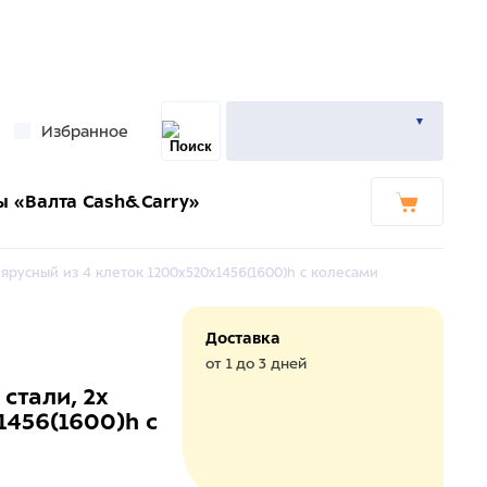
Избранное
ы «Валта Cash&Carry»
 ярусный из 4 клеток 1200х520х1456(1600)h с колесами
Доставка
от 1 до 3 дней
стали, 2х
1456(1600)h с