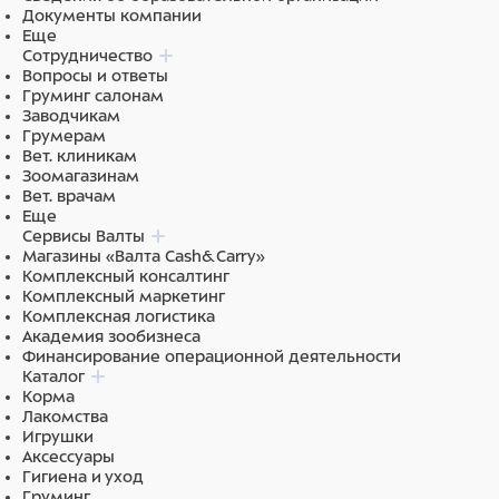
Наличие перфорированного пола-нет
Документы компании
Двери-пруток с шагом 40мм
Еще
Замки самозакрывающиеся
Сотрудничество
Защитные накладки на дверь
Вопросы и ответы
Груминг салонам
Габариты третьего этажа 1600х520х600 (620 с
Заводчикам
проставкой)
Грумерам
Вет. клиникам
Третий этаж отделяется от второго
Зоомагазинам
Вет. врачам
Модуль поставляется на ножках
Еще
Сервисы Валты
Общие габариты модуля 1600х520х1860(1875) h с
Магазины «Валта Cash&Carry»
ножками
Комплексный консалтинг
Комплексный маркетинг
Комплексная логистика
Академия зообизнеса
Финансирование операционной деятельности
Каталог
Корма
Лакомства
Состав
Игрушки
Аксессуары
Гигиена и уход
Нержавеющая сталь
Груминг