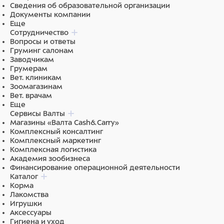
Сведения об образовательной организации
Модуль из двух изолированных между собой
Документы компании
клеток
Еще
Наличие поддонов-да
Сотрудничество
Наличие перфорированного пола-да
Вопросы и ответы
Двери пруток с шагом 30мм
Груминг салонам
Замки самозакрывающиеся
Заводчикам
Защитные накладки на дверь
Грумерам
Камера оксигенами слева-направо во второй
Вет. клиникам
клетке+ гигрометр
Зоомагазинам
Габариты каждой клетки второго этажа
Вет. врачам
830х550х600 – клетка слева
Еще
650х550х600 –клетка справа
Сервисы Валты
Общие габариты третьего этажа 1480х550х600
Магазины «Валта Cash&Carry»
Комплексный консалтинг
Комплексный маркетинг
Модуль устанавливается резиновыми колесами со
Комплексная логистика
Академия зообизнеса
стопором диаметром 75 мм в количестве 6 шт.
Финансирование операционной деятельности
Каталог
Корма
Состав
Лакомства
Игрушки
Аксессуары
Нержавеющая сталь
Гигиена и уход