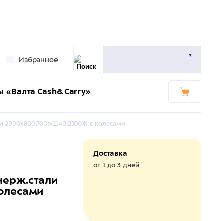
Избранное
ы «Валта Cash&Carry»
и 2900х800(700)х2140(2300)h с колесами
Доставка
от 1 до 3 дней
 нерж.стали
колесами