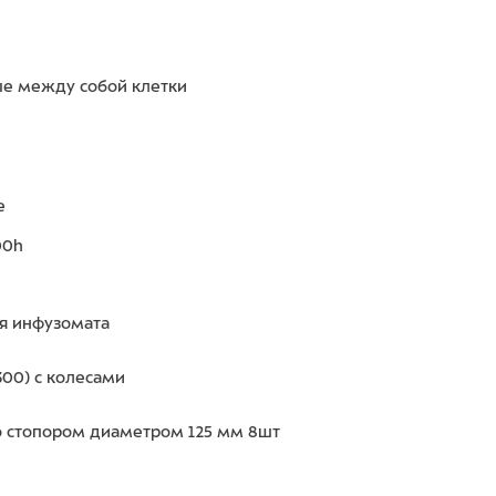
ые между собой клетки
е
00h
ля инфузомата
00) с колесами
со стопором диаметром 125 мм 8шт