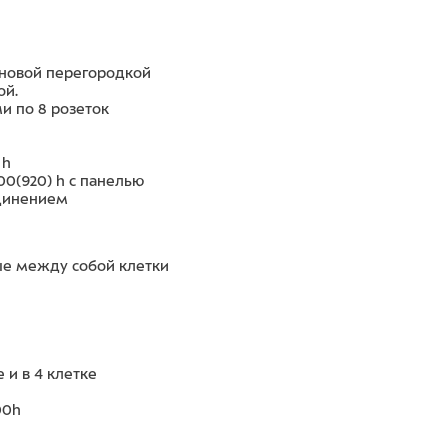
новой перегородкой
ой.
и по 8 розеток
 h
0(920) h с панелью
единением
ые между собой клетки
 и в 4 клетке
00h