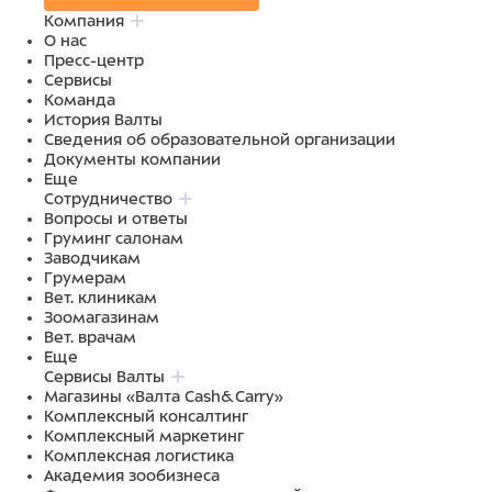
Компания
О нас
Пресс-центр
Сервисы
Команда
История Валты
Сведения об образовательной организации
Документы компании
Еще
Сотрудничество
Вопросы и ответы
Груминг салонам
Заводчикам
Грумерам
Вет. клиникам
Зоомагазинам
Вет. врачам
Еще
Сервисы Валты
Магазины «Валта Cash&Carry»
Комплексный консалтинг
Комплексный маркетинг
Комплексная логистика
Академия зообизнеса