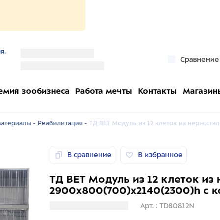
я.
''
Сравнение
''
емия зообизнеса
Работа мечты
Контакты
Магазин
атериалы -
Реабилитация -
ТД ВЕТ Модуль из 12 клеток из нерж.стал
В сравнение
В избранное
ТД ВЕТ Модуль из 12 клеток из
2900х800(700)х2140(2300)h с 
Загрузка информации
Арт. : TD80812N