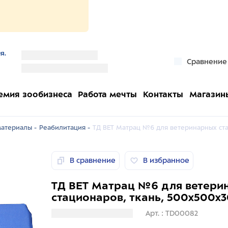
я.
''
Сравнение
''
емия зообизнеса
Работа мечты
Контакты
Магазин
атериалы -
Реабилитация -
ТД ВЕТ Матрац №6 для ветеринарных ста
В сравнение
В избранное
ТД ВЕТ Матрац №6 для ветери
стационаров, ткань, 500x500x
Загрузка информации
Арт. : TD00082