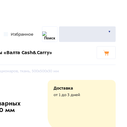
Избранное
ы «Валта Cash&Carry»
ционаров, ткань, 500x500x30 мм
Доставка
от 1 до 3 дней
нарных
30 мм