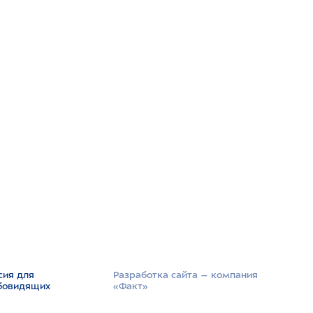
сия для
Разработка сайта –­ компания
бовидящих
«Факт»