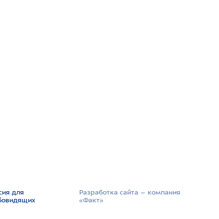
сия для
Разработка сайта –­ компания
бовидящих
«Факт»