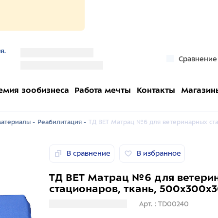
я.
''
Сравнение
''
емия зообизнеса
Работа мечты
Контакты
Магазин
атериалы -
Реабилитация -
ТД ВЕТ Матрац №6 для ветеринарных ста
В сравнение
В избранное
ТД ВЕТ Матрац №6 для ветери
стационаров, ткань, 500х300х
Загрузка информации
Арт. : TD00240