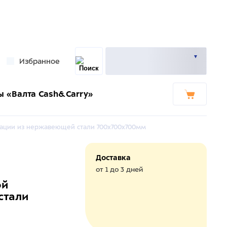
Избранное
ы «Валта Cash&Carry»
нации из нержавеющей стали 700х700х700мм
Доставка
от 1 до 3 дней
ой
стали