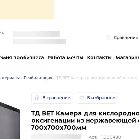
я.
''
Сравнение
''
емия зообизнеса
Работа мечты
Контакты
Магазин
атериалы -
Реабилитация -
ТД ВЕТ Камера для кислородной оксиге
В сравнение
В избранное
ТД ВЕТ Камера для кислородн
оксигенации из нержавеющей 
700х700х700мм
Загрузка информации
Арт. : TD00480