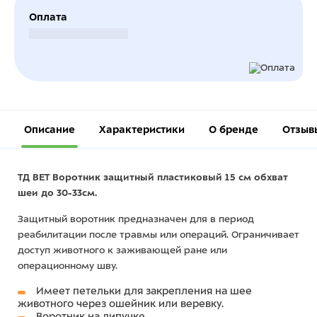
Оплата
Безналичный расчет
Описание
Характеристики
О бренде
Отзыв
ТД ВЕТ Воротник защитный пластиковый 15 см обхват
шеи до 30-33см.
Защитный воротник предназначен для в период
реабилитации после травмы или операций. Ограничивает
доступ животного к заживающей ране или
операционному шву.
Имеет петельки для закрепления на шее
животного через ошейник или веревку.
Воротник на липучке.