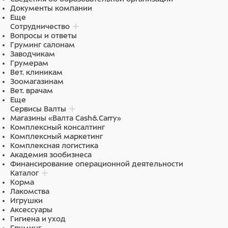
Документы компании
Еще
Сотрудничество
Вопросы и ответы
Груминг салонам
Заводчикам
Грумерам
Вет. клиникам
Зоомагазинам
Вет. врачам
Еще
Сервисы Валты
Магазины «Валта Cash&Carry»
Комплексный консалтинг
Комплексный маркетинг
Комплексная логистика
Академия зообизнеса
Финансирование операционной деятельности
Каталог
Корма
Лакомства
Игрушки
Аксессуары
Гигиена и уход