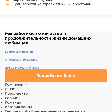
Край воротника атравматичный, просточен
тесьмой.
Состав
Пластик, ткань
Мы заботимся о качестве
и
продолжительности жизни
домашних
любимцев
Здоровый питомец
Счастливый владелец
Процветающий бизнес
Подробнее о Валте
Компания
О нас
Пресс-центр
Сервисы
Команда
История Валты
Сведения об образовательной организации