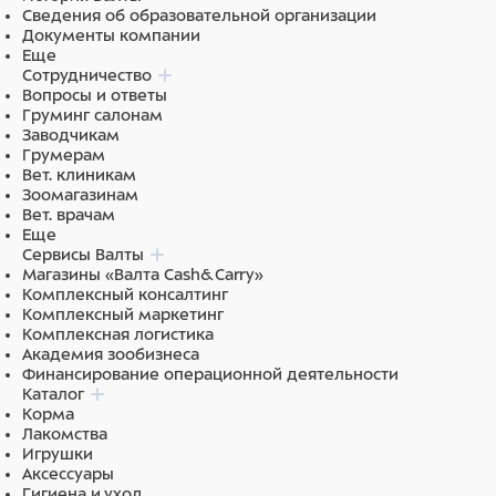
Сведения об образовательной организации
Документы компании
Еще
Сотрудничество
Вопросы и ответы
Груминг салонам
Заводчикам
Грумерам
Вет. клиникам
Зоомагазинам
Вет. врачам
Еще
Сервисы Валты
Магазины «Валта Cash&Carry»
Комплексный консалтинг
Комплексный маркетинг
Комплексная логистика
Академия зообизнеса
Финансирование операционной деятельности
Каталог
Корма
Лакомства
Игрушки
Аксессуары
Гигиена и уход