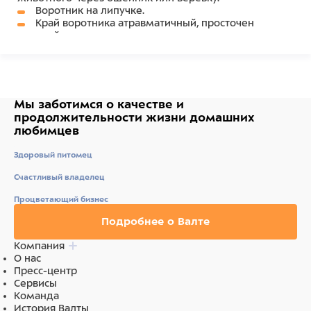
Воротник на липучке.
Край воротника атравматичный, просточен
тесьмой.
Состав
Пластик, ткань
Мы заботимся о качестве
и
продолжительности жизни
домашних
любимцев
Здоровый питомец
Счастливый владелец
Процветающий бизнес
Подробнее о Валте
Компания
О нас
Пресс-центр
Сервисы
Команда
История Валты