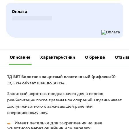
Оплата
Безналичный расчет
Описание
Характеристики
О бренде
Отзыв
ТД ВЕТ Воротник защитный пластиковый (рифленый)
12,5 см обхват шеи до 30 см.
Защитный воротник предназначен для в период
реабилитации после травмы или операций. Ограничивает
доступ животного к заживающей ране или
операционному шву.
Имеет петельки для закрепления на шее
животного через ошейник или веревку.