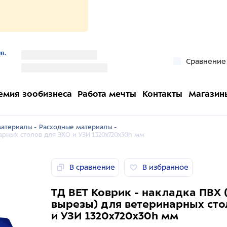
я.
''
Сравнение
''
емия зообизнеса
Работа мечты
Контакты
Магазин
атериалы -
Расходные материалы -
арных столов для ЭХО и УЗИ 1320x720x30h мм
В сравнение
В избранное
ТД ВЕТ Коврик - накладка ПВХ 
вырезы) для ветеринарных сто
и УЗИ 1320x720x30h мм