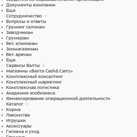
Документы компании
Еще
Сотрудничество
Вопросы и ответы
Груминг салонам
Заводчикам
Грумерам
Вет. клиникам
Зоомагазинам
Вет. врачам
Еще
Сервисы Валты
Магазины «Валта Cash&Carry»
Комплексный консалтинг
Комплексный маркетинг
Комплексная логистика
Академия зообизнеса
Финансирование операционной деятельности
Каталог
Корма
Лакомства
Игрушки
Аксессуары
Гигиена и уход