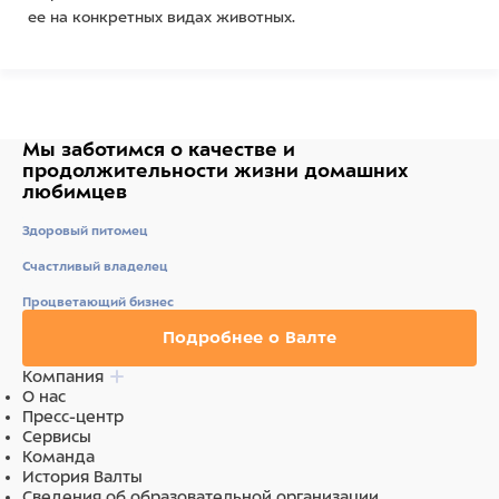
ее на конкретных видах животных.
Держатель в виде конуса обеспечивает устойчивое
положение во время процесса дренирования и
позволяет быстро извлечь его из мочевого пузыря.
Мы заботимся о качестве
и
Изделие размером 3,2х600 мм можно использовать для
продолжительности жизни
домашних
дренирования мочевой системы собак.
любимцев
Здоровый питомец
Состав
Счастливый владелец
Бумага, пластик.
Процветающий бизнес
Подробнее о Валте
Компания
О нас
Пресс-центр
Сервисы
Команда
История Валты
Сведения об образовательной организации