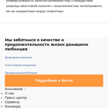
универсальность приспособленной под стандартные
шприцы хвостовой канюли с возможностью использовать
ее на конкретных видах животных.
Держатель в виде конуса обеспечивает устойчивое
положение во время процесса дренирования и
позволяет быстро извлечь его из мочевого пузыря.
Мы заботимся о качестве
и
Изделие размером 1,0х135 мм с металлическим стилетом
продолжительности жизни
домашних
(мандреной) можно использовать для дренирования
любимцев
мочевой системы кошек.
Здоровый питомец
Счастливый владелец
Состав
Процветающий бизнес
Бумага, пластик, металл
Подробнее о Валте
Компания
О нас
Пресс-центр
Сервисы
Команда