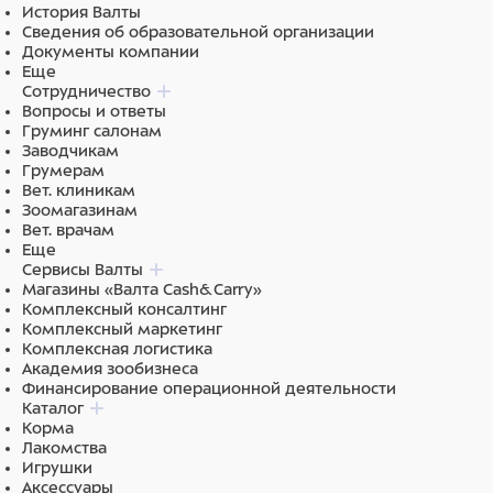
История Валты
Сведения об образовательной организации
Документы компании
Еще
Сотрудничество
Вопросы и ответы
Груминг салонам
Заводчикам
Грумерам
Вет. клиникам
Зоомагазинам
Вет. врачам
Еще
Сервисы Валты
Магазины «Валта Cash&Carry»
Комплексный консалтинг
Комплексный маркетинг
Комплексная логистика
Академия зообизнеса
Финансирование операционной деятельности
Каталог
Корма
Лакомства
Игрушки
Аксессуары