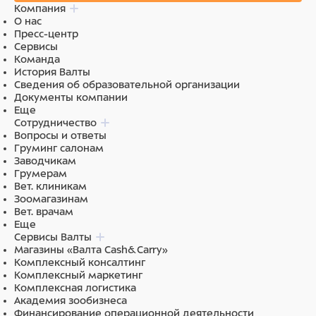
Компания
О нас
Пресс-центр
Сервисы
Команда
История Валты
Сведения об образовательной организации
Документы компании
Еще
Сотрудничество
Вопросы и ответы
Груминг салонам
Заводчикам
Грумерам
Вет. клиникам
Зоомагазинам
Вет. врачам
Еще
Сервисы Валты
Магазины «Валта Cash&Carry»
Комплексный консалтинг
Комплексный маркетинг
Комплексная логистика
Академия зообизнеса
Финансирование операционной деятельности