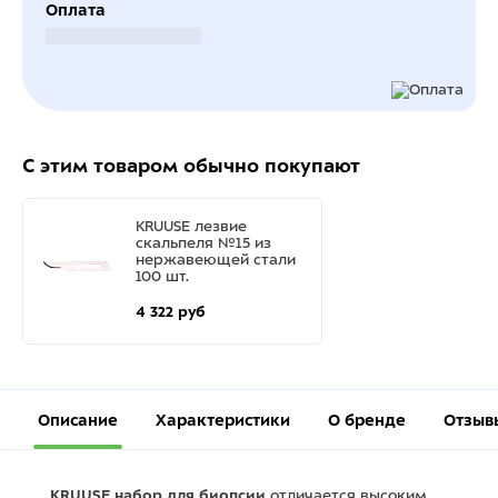
Оплата
Безналичный расчет
С этим товаром обычно покупают
KRUUSE лезвие
скальпеля №15 из
нержавеющей стали
100 шт.
4 322 руб
Описание
Характеристики
О бренде
Отзыв
KRUUSE набор для биопсии
отличается высоким