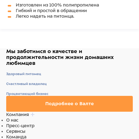
Изготовлен из 100% полипропилена
Гибкий и простой в обращении
Легко надеть на питомца.
Выпускается в 7 размерах, чтобы обеспечить
идеальную посадку для любого питомца.
Защитный ошейник предотвращает разлизывание
ран, швов и прочих кожных проблем.
Мы заботимся о качестве
и
продолжительности жизни
домашних
любимцев
Здоровый питомец
Счастливый владелец
Процветающий бизнес
Подробнее о Валте
Компания
О нас
Пресс-центр
Сервисы
Команда