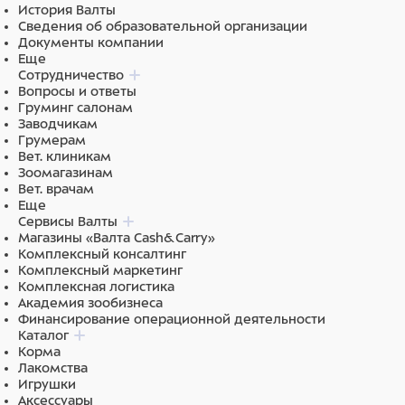
История Валты
Сведения об образовательной организации
Документы компании
Еще
Сотрудничество
Вопросы и ответы
Груминг салонам
Заводчикам
Грумерам
Вет. клиникам
Зоомагазинам
Вет. врачам
Еще
Сервисы Валты
Магазины «Валта Cash&Carry»
Комплексный консалтинг
Комплексный маркетинг
Комплексная логистика
Академия зообизнеса
Финансирование операционной деятельности
Каталог
Корма
Лакомства
Игрушки
Аксессуары