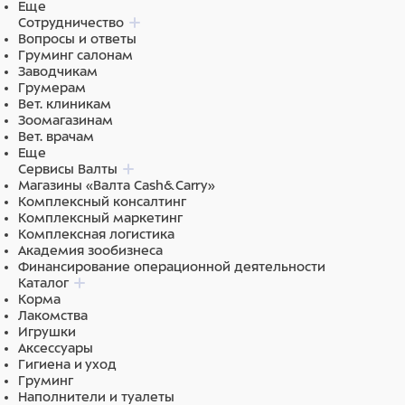
Еще
Сотрудничество
Вопросы и ответы
Груминг салонам
Заводчикам
Грумерам
Вет. клиникам
Зоомагазинам
Вет. врачам
Еще
Сервисы Валты
Магазины «Валта Cash&Carry»
Комплексный консалтинг
Комплексный маркетинг
Комплексная логистика
Академия зообизнеса
Финансирование операционной деятельности
Каталог
Корма
Лакомства
Игрушки
Аксессуары
Гигиена и уход
Груминг
Наполнители и туалеты