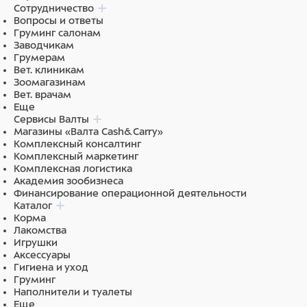
Сотрудничество
Вопросы и ответы
Груминг салонам
Заводчикам
Грумерам
Вет. клиникам
Зоомагазинам
Вет. врачам
Еще
Сервисы Валты
Магазины «Валта Cash&Carry»
Комплексный консалтинг
Комплексный маркетинг
Комплексная логистика
Академия зообизнеса
Финансирование операционной деятельности
Каталог
Корма
Лакомства
Игрушки
Аксессуары
Гигиена и уход
Груминг
Наполнители и туалеты
Еще