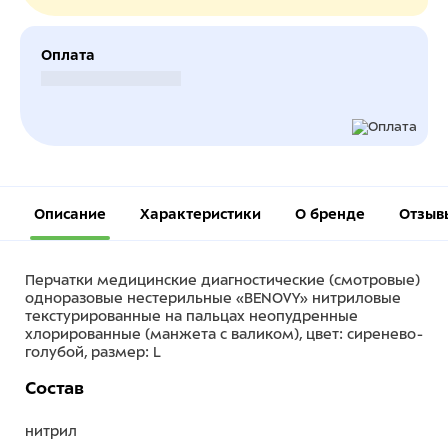
Оплата
Безналичный расчет
Описание
Характеристики
О бренде
Отзыв
Перчатки медицинские диагностические (смотровые)
одноразовые нестерильные «BENOVY» нитриловые
текстурированные на пальцах неопудренные
хлорированные (манжета с валиком), цвет: сиренево-
голубой, размер: L
Состав
нитрил