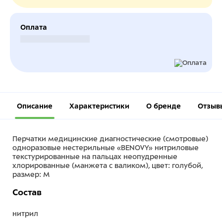
Оплата
Безналичный расчет
Описание
Характеристики
О бренде
Отзыв
Перчатки медицинские диагностические (смотровые)
одноразовые нестерильные «BENOVY» нитриловые
текстурированные на пальцах неопудренные
хлорированные (манжета с валиком), цвет: голубой,
размер: M
Состав
нитрил