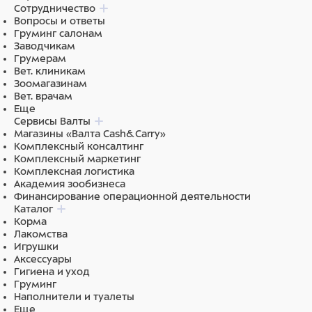
Сотрудничество
Вопросы и ответы
Груминг салонам
Заводчикам
Грумерам
Вет. клиникам
Зоомагазинам
Вет. врачам
Еще
Сервисы Валты
Магазины «Валта Cash&Carry»
Комплексный консалтинг
Комплексный маркетинг
Комплексная логистика
Академия зообизнеса
Финансирование операционной деятельности
Каталог
Корма
Лакомства
Игрушки
Аксессуары
Гигиена и уход
Груминг
Наполнители и туалеты
Еще