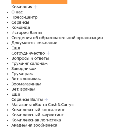
Компания
О нас
Пресс-центр
Сервисы
Команда
История Валты
Сведения об образовательной организации
Документы компании
Еще
Сотрудничество
Вопросы и ответы
Груминг салонам
Заводчикам
Грумерам
Вет. клиникам
Зоомагазинам
Вет. врачам
Еще
Сервисы Валты
Магазины «Валта Cash&Carry»
Комплексный консалтинг
Комплексный маркетинг
Комплексная логистика
Академия зообизнеса