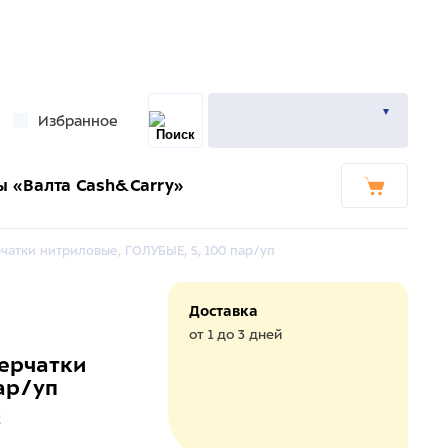
Избранное
ы «Валта Cash&Carry»
ерчатки нитриловые, ГОЛУБЫЕ, S, 100 пар/уп
Доставка
от 1 до 3 дней
перчатки
ар/уп
2