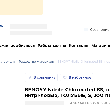
я.
''
Сравнение
''
емия зообизнеса
Работа мечты
Контакты
Магазин
атериалы -
Расходные материалы -
BENOVY Nitrile Chlorinated BS, п
В сравнение
В избранное
BENOVY Nitrile Chlorinated BS, 
нитриловые, ГОЛУБЫЕ, S, 100 п
Загрузка информации
Арт. : MLE6BB30GBS10