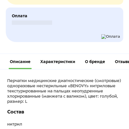
Оплата
Безналичный расчет
Описание
Характеристики
О бренде
Отзыв
Перчатки медицинские диагностические (смотровые)
одноразовые нестерильные «BENOVY» нитриловые
текстурированные на пальцах неопудренные
хлорированные (манжета с валиком), цвет: голубой,
размер: L
Состав
нитрил