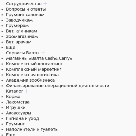
Сотрудничество
Вопросы и ответы
Груминг салонам
Заводчикам
Грумерам
Вет. клиникам
Зоомагазинам
Вет. врачам
Еще
Сервисы Валты
Магазины «Валта Cash&Carry»
Комплексный консалтинг
Комплексный маркетинг
Комплексная логистика
Академия зообизнеса
Финансирование операционной деятельности
Каталог
Корма
Лакомства
Игрушки
Аксессуары
Гигиена и уход
Груминг
Наполнители и туалеты
Еще