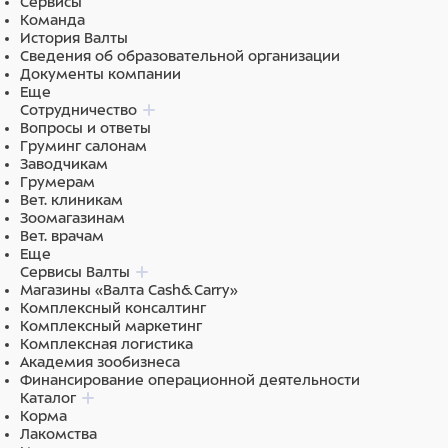
Сервисы
Команда
История Валты
Сведения об образовательной организации
Документы компании
Еще
Сотрудничество
Вопросы и ответы
Груминг салонам
Заводчикам
Грумерам
Вет. клиникам
Зоомагазинам
Вет. врачам
Еще
Сервисы Валты
Магазины «Валта Cash&Carry»
Комплексный консалтинг
Комплексный маркетинг
Комплексная логистика
Академия зообизнеса
Финансирование операционной деятельности
Каталог
Корма
Лакомства