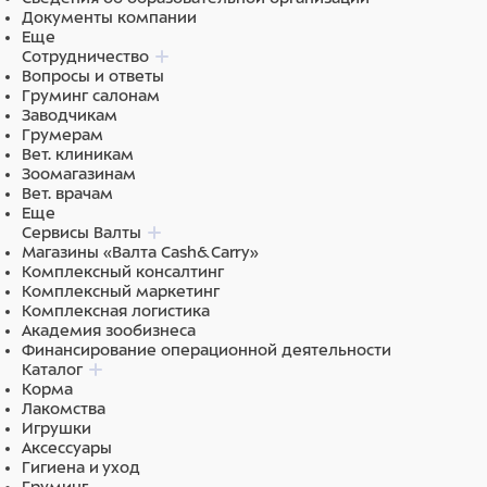
Документы компании
Еще
Сотрудничество
Вопросы и ответы
Груминг салонам
Заводчикам
Грумерам
Вет. клиникам
Зоомагазинам
Вет. врачам
Еще
Сервисы Валты
Магазины «Валта Cash&Carry»
Комплексный консалтинг
Комплексный маркетинг
Комплексная логистика
Академия зообизнеса
Финансирование операционной деятельности
Каталог
Корма
Лакомства
Игрушки
Аксессуары
Гигиена и уход