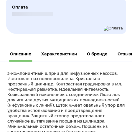
Оплата
Безналичный расчет
Описание
Характеристики
О бренде
Отзыв
3-компонентный шприц для инфузионных насосов.
Изготовлен из полипропилена. Кристально
прозрачный цилиндр. Контрастная градуировка в мл.
Нестираемая разметка. Идеальная читаемость.
Коаксиальный наконечник с соединением Люэр лок
для игл или других медицинских принадлежностей
(инфузионных линий). Шток имеет овальный упор для
удобства использования и предотвращения
вращения. Защитный стопор предотвращает
случайное вытягивание поршня из цилиндра.
Минимальный остаточный объем. Поршень из
синтетического материала (не содержит