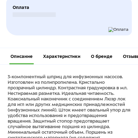
Оплата
Безналичный расчет
Описание
Характеристики
О бренде
Отзыв
3-компонентный шприц для инфузионных насосов.
Изготовлен из полипропилена. Кристально
прозрачный цилиндр. Контрастная градуировка в мл.
Нестираемая разметка. Идеальная читаемость.
Коаксиальный наконечник с соединением Люэр лок
для игл или других медицинских принадлежностей
(инфузионных линий). Шток имеет овальный упор для
удобства использования и предотвращения
вращения. Защитный стопор предотвращает
случайное вытягивание поршня из цилиндра.
Минимальный остаточный объем. Поршень из
синтетического материала (не содержит