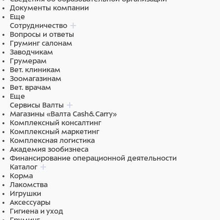
Документы компании
Еще
Сотрудничество
Вопросы и ответы
Груминг салонам
Заводчикам
Грумерам
Вет. клиникам
Зоомагазинам
Вет. врачам
Еще
Сервисы Валты
Магазины «Валта Cash&Carry»
Комплексный консалтинг
Комплексный маркетинг
Комплексная логистика
Академия зообизнеса
Финансирование операционной деятельности
Каталог
Корма
Лакомства
Игрушки
Аксессуары
Гигиена и уход