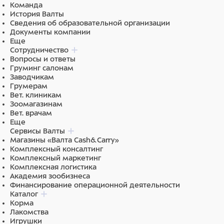
Команда
История Валты
Сведения об образовательной организации
Документы компании
Еще
Сотрудничество
Вопросы и ответы
Груминг салонам
Заводчикам
Грумерам
Вет. клиникам
Зоомагазинам
Вет. врачам
Еще
Сервисы Валты
Магазины «Валта Cash&Carry»
Комплексный консалтинг
Комплексный маркетинг
Комплексная логистика
Академия зообизнеса
Финансирование операционной деятельности
Каталог
Корма
Лакомства
Игрушки