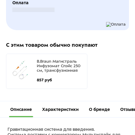
Оплата
Безналичный расчет
С этим товаром обычно покупают
B.Braun Магистраль
Инфузомат Спэйс 250
см, трансфузионная
857 руб
Описание
Характеристики
О бренде
Отзыв
Гравитационная система для введения.
Система доставки с коннектором Мультиспайк для