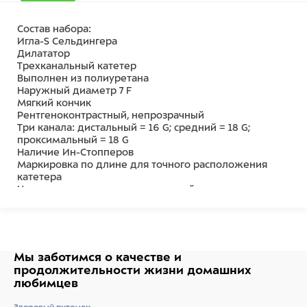
Состав набора:
Игла-S Сельдингера
Дилататор
Трехканальный катетер
Выполнен из полиуретана
Наружный диаметр 7 F
Мягкий кончик
Рентгеноконтрастный, непрозрачный
Три канала: дистальный = 16 G; средний = 18 G;
проксимальный = 18 G
Наличие Ин-Стопперов
Маркировка по длине для точного расположения
катетера
Цветовая кодировка соединителей
Фиксирующие крылья в месте соединения каналов
для защиты катетера
Передвижные крылья для фиксации катетера в месте
пункции (катетеры длиной 20 и 30 см)
Мы заботимся о качестве
и
продолжительности жизни
домашних
любимцев