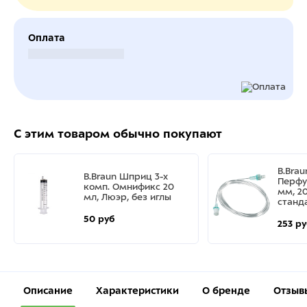
Оплата
Безналичный расчет
С этим товаром обычно покупают
B.Bra
B.Braun Шприц 3-х
Перфу
комп. Омнификс 20
мм, 20
мл, Люэр, без иглы
станд
50 руб
253 р
Описание
Характеристики
О бренде
Отзыв